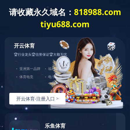
投资者服务
临时公告
定期报告
业绩发布
路演
全部
2026
2025
2024
2023
2022
2021
2020
2019
2018
TOP